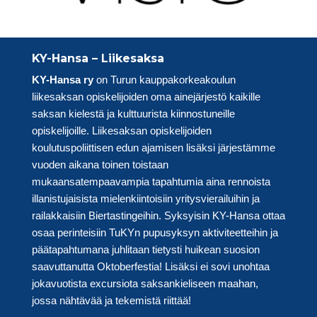
KY-Hansa – Liikesaksa
KY-Hansa ry
on Turun kauppakorkeakoulun
liikesaksan opiskelijoiden oma ainejärjestö kaikille
saksan kielestä ja kulttuurista kiinnostuneille
opiskelijoille. Liikesaksan opiskelijoiden
koulutuspoliittisen edun ajamisen lisäksi järjestämme
vuoden aikana toinen toistaan
mukaansatempaavampia tapahtumia aina rennoista
illanistujaisista mielenkiintoisiin yritysvierailuihin ja
railakkaisiin Biertastingeihin. Syksyisin KY-Hansa ottaa
osaa perinteisiin TuKYn pupusyksyn aktiviteetteihin ja
päätapahtumana juhlitaan tietysti huikean suosion
saavuttanutta Oktoberfestia! Lisäksi ei sovi unohtaa
jokavuotista excursiota saksankieliseen maahan,
jossa nähtävää ja tekemistä riittää!