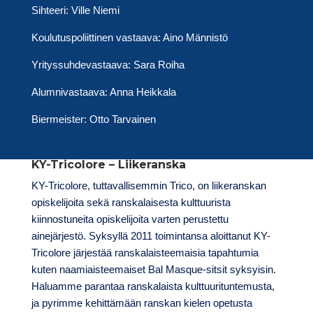
Sihteeri: Ville Niemi
Koulutuspoliittinen vastaava: Aino Männistö
Yrityssuhdevastaava: Sara Roiha
Alumnivastaava: Anna Heikkala
Biermeister: Otto Tarvainen
KY-Tricolore – Liikeranska
KY-Tricolore, tuttavallisemmin Trico, on liikeranskan
opiskelijoita sekä ranskalaisesta kulttuurista
kiinnostuneita opiskelijoita varten perustettu
ainejärjestö. Syksyllä 2011 toimintansa aloittanut KY-
Tricolore järjestää ranskalaisteemaisia tapahtumia
kuten naamiaisteemaiset Bal Masque-sitsit syksyisin.
Haluamme parantaa ranskalaista kulttuurituntemusta,
ja pyrimme kehittämään ranskan kielen opetusta