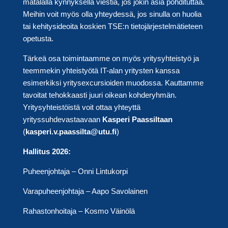
matalalla kynnyksellä viestiä, jos jokin asia pohdituttaa.
Meihin voit myös olla yhteydessä, jos sinulla on huolia
tai kehitysideoita koskien TSE:n tietojärjestelmätieteen
opetusta.
Tärkeä osa toimintaamme on myös yritysyhteistyö ja
teemmekin yhteistyötä IT-alan yritysten kanssa
esimerkiksi yritysexcursioiden muodossa. Kauttamme
tavoitat tehokkaasti juuri oikean kohderyhmän.
Yritysyhteistöistä voit ottaa yhteyttä
yrityssuhdevastaavaan
Kasperi Paassiltaan
(
kasperi.v.paassilta@utu.fi
)
Hallitus 2026:
Puheenjohtaja – Onni Lintukorpi
Varapuheenjohtaja – Aapo Savolainen
Rahastonhoitaja – Kosmo Väinölä