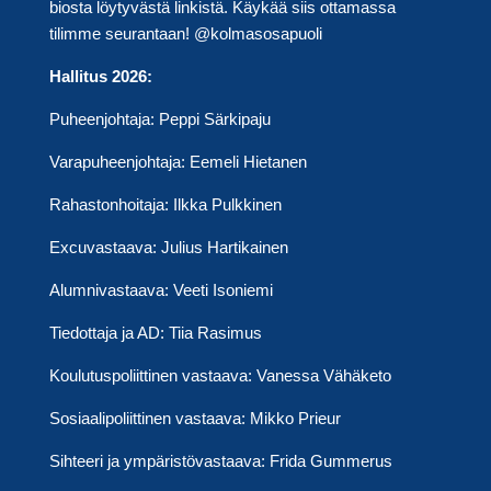
biosta löytyvästä linkistä. Käykää siis ottamassa
tilimme seurantaan! @kolmasosapuoli
Hallitus 2026:
Puheenjohtaja: Peppi Särkipaju
Varapuheenjohtaja: Eemeli Hietanen
Rahastonhoitaja: Ilkka Pulkkinen
Excuvastaava: Julius Hartikainen
Alumnivastaava: Veeti Isoniemi
Tiedottaja ja AD: Tiia Rasimus
Koulutuspoliittinen vastaava: Vanessa Vähäketo
Sosiaalipoliittinen vastaava: Mikko Prieur
Sihteeri ja ympäristövastaava: Frida Gummerus