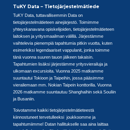
TuKY Data – Tietojärjestelmätiede
TuKY Data, tuttavallisemmin Data on
tietojärjestelmätieteen ainejärjestö. Toimimme
yhteyskanavana opiskelijoiden, tietojärjestelmätieteen
laitoksen ja yritysmaailman välillä. Järjestämme
vaihtelevia pienempiä tapahtumia pitkin vuotta, kuten
esimerkiksi legendaariset vappulanit, jonka toimme
tänä vuonna suuren tauon jälkeen takaisin.
Tapahtumien lisäksi järjestämme yritysvierailuja ja
ulkomaan excursioita. Vuonna 2025 matkamme
suuntautui Tokioon ja Taipeihin, jossa pääsimme
vierailemaan mm. Nokian Taipein konttorilla. Vuonna
2026 matkamme suuntautuu Shanghaihin sekä Souliin
ja Busaniin.
Toivotamme kaikki tietojärjestelmätieteestä
kiinnostuneet tervetulleeksi joukkoomme ja
tapahtumiimme! Datan hallitukselle saa aina laittaa