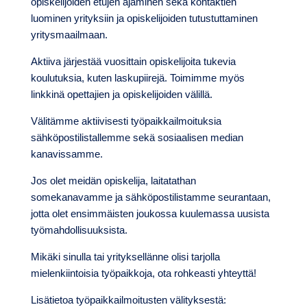
opiskelijoiden etujen ajaminen sekä kontaktien
luominen yrityksiin ja opiskelijoiden tutustuttaminen
yritysmaailmaan.
Aktiiva järjestää vuosittain opiskelijoita tukevia
koulutuksia, kuten laskupiirejä. Toimimme myös
linkkinä opettajien ja opiskelijoiden välillä.
Välitämme aktiivisesti työpaikkailmoituksia
sähköpostilistallemme sekä sosiaalisen median
kanavissamme.
Jos olet meidän opiskelija, laitatathan
somekanavamme ja sähköpostilistamme seurantaan,
jotta olet ensimmäisten joukossa kuulemassa uusista
työmahdollisuuksista.
Mikäki sinulla tai yrityksellänne olisi tarjolla
mielenkiintoisia työpaikkoja, ota rohkeasti yhteyttä!
Lisätietoa työpaikkailmoitusten välityksestä: