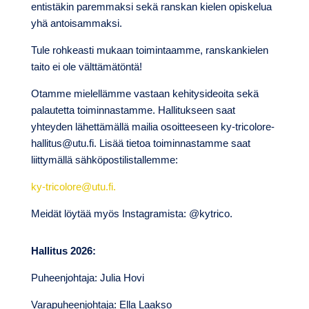
entistäkin paremmaksi sekä ranskan kielen opiskelua
yhä antoisammaksi.
Tule rohkeasti mukaan toimintaamme, ranskankielen
taito ei ole välttämätöntä!
Otamme mielellämme vastaan kehitysideoita sekä
palautetta toiminnastamme. Hallitukseen saat
yhteyden lähettämällä mailia osoitteeseen ky-tricolore-
hallitus@utu.fi. Lisää tietoa toiminnastamme saat
liittymällä sähköpostilistallemme:
ky-tricolore@utu.fi.
Meidät löytää myös Instagramista: @kytrico.
Hallitus 2026:
Puheenjohtaja: Julia Hovi
Varapuheenjohtaja: Ella Laakso