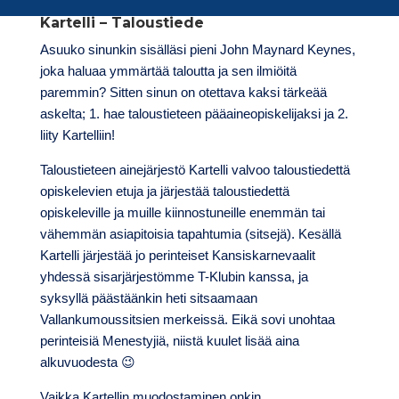
Kartelli – Taloustiede
Asuuko sinunkin sisälläsi pieni John Maynard Keynes,
joka haluaa ymmärtää taloutta ja sen ilmiöitä
paremmin? Sitten sinun on otettava kaksi tärkeää
askelta; 1. hae taloustieteen pääaineopiskelijaksi ja 2.
liity Kartelliin!
Taloustieteen ainejärjestö Kartelli valvoo taloustiedettä
opiskelevien etuja ja järjestää taloustiedettä
opiskeleville ja muille kiinnostuneille enemmän tai
vähemmän asiapitoisia tapahtumia (sitsejä). Kesällä
Kartelli järjestää jo perinteiset Kansiskarnevaalit
yhdessä sisarjärjestömme T-Klubin kanssa, ja
syksyllä päästäänkin heti sitsaamaan
Vallankumoussitsien merkeissä. Eikä sovi unohtaa
perinteisiä Menestyjiä, niistä kuulet lisää aina
alkuvuodesta 😉
Vaikka Kartellin muodostaminen onkin