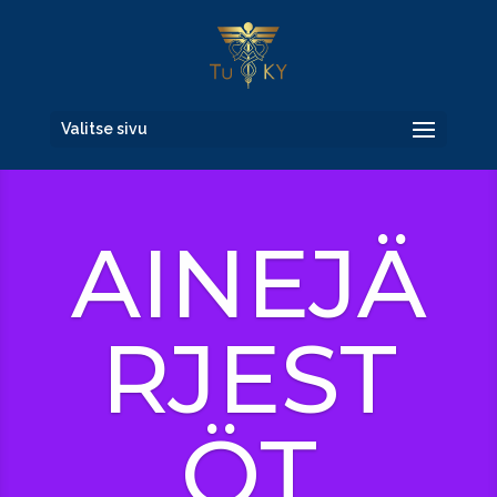
Valitse sivu
AINEJÄ
RJEST
ÖT