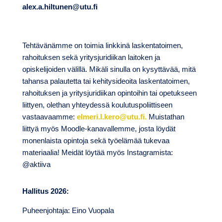
alex.a.hiltunen@utu.fi
Tehtävänämme on toimia linkkinä laskentatoimen,
rahoituksen sekä yritysjuridiikan laitoken ja
opiskelijoiden välillä. Mikäli sinulla on kysyttävää, mitä
tahansa palautetta tai kehitysideoita laskentatoimen,
rahoituksen ja yritysjuridiikan opintoihin tai opetukseen
liittyen, olethan yhteydessä koulutuspoliittiseen
vastaavaamme:
elmeri.l.kero@utu.fi.
Muistathan
liittyä myös Moodle-kanavallemme, josta löydät
monenlaista opintoja sekä työelämää tukevaa
materiaalia! Meidät löytää myös Instagramista:
@aktiiva
Hallitus 2026:
Puheenjohtaja: Eino Vuopala