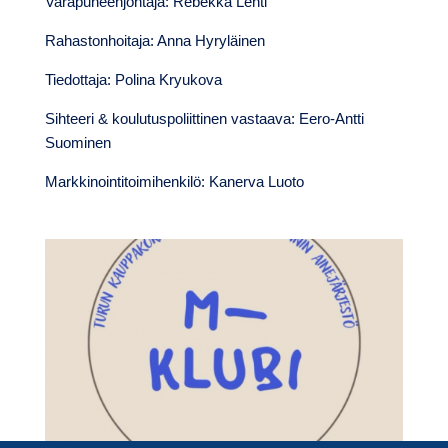
Varapuheenjohtaja: Rebekka Lehti
Rahastonhoitaja: Anna Hyryläinen
Tiedottaja: Polina Kryukova
Sihteeri & koulutuspoliittinen vastaava: Eero-Antti
Suominen
Markkinointitoimihenkilö: Kanerva Luoto