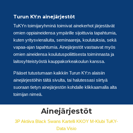
Turun KY:n ainejärjestöt
TuKYn toimijaryhminä toimivat ainekerhot järjestävät
omien oppiaineidensa ympärille sijoittuvia tapahtumia,
kuten yritysvierailuita, seminaareja, koulutuksia, sekä
vapaa-ajan tapahtumia. Ainejärjestöt vastaavat myös
omien aineidensa koulutuspoliittisesta toiminnasta ja
laitosyhteistyöstä kauppakorkeakoulun kanssa.
Pääset tutustumaan kaikkiin Turun KY:n alaisiin
ainejärjestöihin tältä sivulta, tai halutessasi siirtyä
suoraan tietyn ainejärjestön kohdalle klikkaamalla alta
toimijan nimeä.
Ainejärjestöt
3P
Aktiiva
Black Swans
Kartelli
KKOY
M-Klubi
TuKY-
Data
Visio