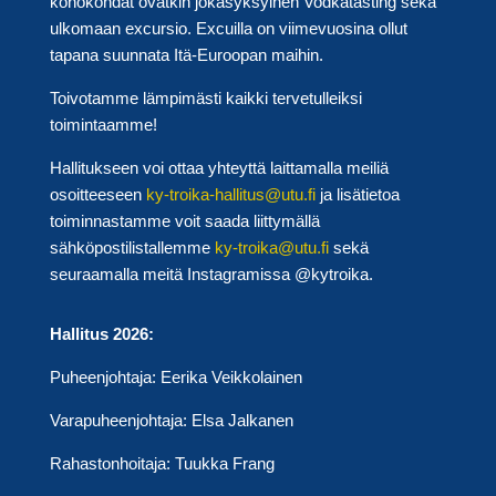
kohokohdat ovatkin jokasyksyinen Vodkatasting sekä
ulkomaan excursio. Excuilla on viimevuosina ollut
tapana suunnata Itä-Euroopan maihin.
Toivotamme lämpimästi kaikki tervetulleiksi
toimintaamme!
Hallitukseen voi ottaa yhteyttä laittamalla meiliä
osoitteeseen
ky-troika-hallitus@utu.fi
ja lisätietoa
toiminnastamme voit saada liittymällä
sähköpostilistallemme
ky-troika@utu.fi
sekä
seuraamalla meitä Instagramissa @kytroika.
Hallitus 2026:
Puheenjohtaja: Eerika Veikkolainen
Varapuheenjohtaja: Elsa Jalkanen
Rahastonhoitaja: Tuukka Frang