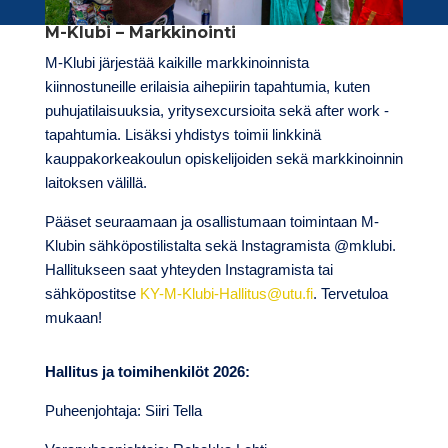
M-Klubi – Markkinointi
M-Klubi järjestää kaikille markkinoinnista
kiinnostuneille erilaisia aihepiirin tapahtumia, kuten
puhujatilaisuuksia, yritysexcursioita sekä after work -
tapahtumia. Lisäksi yhdistys toimii linkkinä
kauppakorkeakoulun opiskelijoiden sekä markkinoinnin
laitoksen välillä.
Pääset seuraamaan ja osallistumaan toimintaan M-
Klubin sähköpostilistalta sekä Instagramista @mklubi.
Hallitukseen saat yhteyden Instagramista tai
sähköpostitse
KY-M-Klubi-Hallitus@utu.fi
. Tervetuloa
mukaan!
Hallitus ja toimihenkilöt 2026:
Puheenjohtaja: Siiri Tella