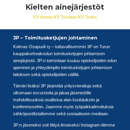
Kielten ainejärjestöt
KY-Hansa
KY-Tricolore
KY-Troika
3P – Toimitusketjujen johtaminen
Kolmas Osapuoli ry – tuttavallisemmin 3P on Turun
kauppakorkeakoulun toimitusketjujen johtamisen
ainejärjestö. 3P:n toimintaan kuuluu opiskelijoiden edun
ajaminen ja yhteydenpito toimitusketjujen johtamisen
laitoksen sekä opiskelijoiden välillä.
Tämän lisäksi 3P järjestää yritysvierailuja sekä
ulkomaan excursioita ja jakaa jäsenistölle
mahdollisuuksia osallistua alan koulutuksiin ja
konferensseihin. Jaamme myös työpaikkailmoituksia
sähköpostilistallemme sekä sosiaaliseen mediaan.
3P:n jäseneksi voit liittyä ilmaiseksi Instagram-tilimme