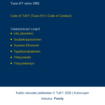
Turun KY since 1950.
Code of TuKY (Turun KY:n Code of Conduct)
TÄRKEIMMÄT LINKIT
Liity jäseneksi
Sisäänkirjautuminen
Suomen Ekonomit
Tapahtumakalenteri
Yhteystiedot
Yritysyhteistyö
Kaikki oikeudet pidätetään © TuKY 2026 | Kotisivujen
toteutus:
Foorly