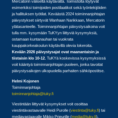
Mercatorin väliseltä käytävältä. Toimistolta löytyvät
esimerkiksi toimijoiden postilaatikot sekä työntekijöiden
ja hallituksen työtilat. Keväästä 2024 toiminnanjohtajan
päivystykset siirtyvät Wanhaan Narikkaan, Mercatorin
ylätasanteelle. Toiminnanjohtajan päivystysaikoina voit
tulla mm. kysymään TuKYyn liittyviä kysymyksiä,
ostamaan kuntanauhan tai vuokrata
kauppakorkeakoulun käytävillä olevia lokeroita.
Kevään 2026
päivystysajat ovat maanantaisin ja
tiistaisin klo 10-12.
TuKYä koskevissa kysymyksissä
voit kääntyä toiminnanjohtajan puoleen, jonka tavoitat
päivystysaikojen ulkopuolella parhaiten sähköpostitse.
Helmi Kojonen
Toiminnanjohtaja
toiminnanjohtaja@tuky.fi
Viestintään liittyvät kysymykset voit osoittaa
viestintävastaavalle Heidi Purolle (
viestinta@tuky.fi
) tai
mediavastaavalle Mikko Prieurille (
media@tuky.fi
).