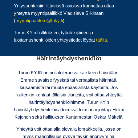
Yrityssuhteisiin liittyvissä asioissa kannattaa ottaa
yhteyttä myyntipäällikkö Vladislava Silkinaan
(
myyntipaallikko@tuky.fi
).
Turun KY:n hallituksen, työntekijöiden ja
luottamushenkilöiden yhteystiedot löydät
täältä.
Häirintäyhdyshenkilöt
Turun KY:llä on nollatoleranssi kaikkeen häirintään.
Emme suvaitse fyysistä tai verbaalista häirintää,
kiusaamista tai muuta epäasiallista käytöstä. Jos
kuitenkin kohtaat tällaisia tilanteita, voit ottaa yhteyttä
häirintäyhdyshenkilöihimme. Turun KY:n
häirintäyhdyshenkilöinä toimivat toiminnanjohtaja Helmi
Kojonen sekä hallituksen Kuntamestari Oskar Mäkelä.
Yhteyttä voit ottaa alla olevalla lomakkeella, jossa on
myös mahdollisuus pysyä täysin anonyymina.