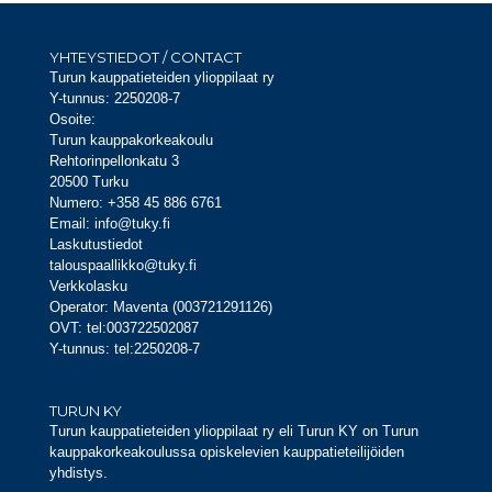
YHTEYSTIEDOT / CONTACT
Turun kauppatieteiden ylioppilaat ry
Y-tunnus: 2250208-7
Osoite:
Turun kauppakorkeakoulu
Rehtorinpellonkatu 3
20500 Turku
Numero: +358 45 886 6761
Email: info@tuky.fi
Laskutustiedot
talouspaallikko@tuky.fi
Verkkolasku
Operator: Maventa (003721291126)
OVT: tel:003722502087
Y-tunnus: tel:2250208-7
TURUN KY
Turun kauppatieteiden ylioppilaat ry eli Turun KY on Turun
kauppakorkeakoulussa opiskelevien kauppatieteilijöiden
yhdistys.