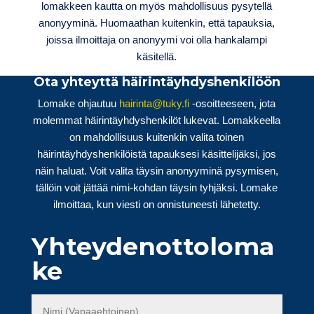
lomakkeen kautta on myös mahdollisuus pysytellä
anonyyminä. Huomaathan kuitenkin, että tapauksia,
joissa ilmoittaja on anonyymi voi olla hankalampi
käsitellä.
Ota yhteyttä häirintäyhdyshenkilöön
Lomake ohjautuu
hairinta@tuky.fi
-osoitteeseen, jota
molemmat häirintäyhdyshenkilöt lukevat. Lomakkeella
on mahdollisuus kuitenkin valita toinen
häirintäyhdyshenkilöistä tapauksesi käsittelijäksi, jos
näin haluat. Voit valita täysin anonyyminä pysymisen,
tällöin voit jättää nimi-kohdan täysin tyhjäksi. Lomake
ilmoittaa, kun viesti on onnistuneesti lähetetty.
Yhteydenottoloma
ke