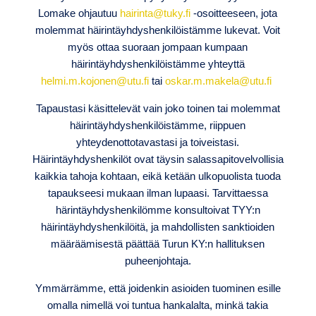
Lomake ohjautuu
hairinta@tuky.fi
-osoitteeseen, jota
molemmat häirintäyhdyshenkilöistämme lukevat. Voit
myös ottaa suoraan jompaan kumpaan
häirintäyhdyshenkilöistämme yhteyttä
helmi.m.kojonen@utu.fi
tai
oskar.m.makela@utu.fi
Tapaustasi käsittelevät vain joko toinen tai molemmat
häirintäyhdyshenkilöistämme, riippuen
yhteydenottotavastasi ja toiveistasi.
Häirintäyhdyshenkilöt ovat täysin salassapitovelvollisia
kaikkia tahoja kohtaan, eikä ketään ulkopuolista tuoda
tapaukseesi mukaan ilman lupaasi. Tarvittaessa
härintäyhdyshenkilömme konsultoivat TYY:n
häirintäyhdyshenkilöitä, ja mahdollisten sanktioiden
määräämisestä päättää Turun KY:n hallituksen
puheenjohtaja.
Ymmärrämme, että joidenkin asioiden tuominen esille
omalla nimellä voi tuntua hankalalta, minkä takia