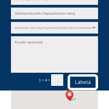
=
1 + 4
Lähetä